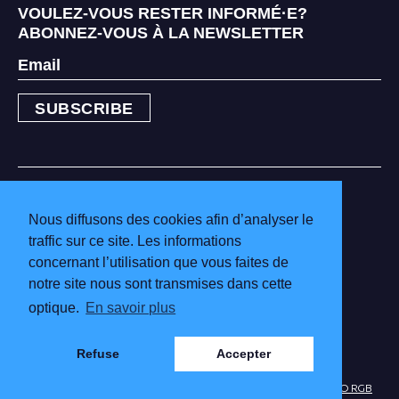
VOULEZ-VOUS RESTER INFORMÉ·E?
ABONNEZ-VOUS À LA NEWSLETTER
BRUSSELS MUSEUMS
INFO & TARIFS
Nous diffusons des cookies afin d’analyser le
BÉNÉVOLES
traffic sur ce site. Les informations
MUSÉES PARTICIPANTS
concernant l’utilisation que vous faites de
POLITIQUE DE CONFIDENTIALITÉ ET
notre site nous sont transmises dans cette
MENTIONS LÉGALES
optique.
En savoir plus
Refuse
Accepter
SITE BY
STUDIO RGB