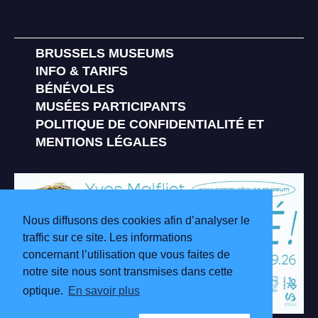
BRUSSELS MUSEUMS
INFO & TARIFS
BÉNÉVOLES
MUSÉES PARTICIPANTS
POLITIQUE DE CONFIDENTIALITÉ ET
MENTIONS LÉGALES
Nous diffusons des cookies afin d’analyser le
traffic sur ce site. Les informations
concernant l’utilisation que vous faites de
notre site nous sont transmises dans cette
optique.
En savoir plus