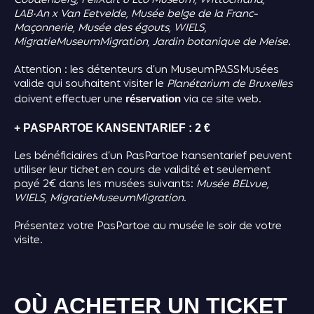
Coudenberg, FeliXart & Eco Museum, Wittockiana,
LAB·An x Van Eetvelde, Musée belge de la Franc-
Maçonnerie, Musée des égouts, WIELS,
MigratieMuseumMigration, Jardin botanique de Meise.
Attention : les détenteurs d’un MuseumPASSMusées
valide qui souhaitent visiter le
Planétarium de Bruxelles
doivent effectuer une
via ce site web.
réservation
+ PASPARTOE KANSENTARIEF : 2 €
Les bénéficiaires d’un PasPartoe kansentarief peuvent
utiliser leur ticket en cours de validité et seulement
payé 2€ dans les musées suivants:
Musée BELvue,
WIELS, MigratieMuseumMigration
.
Présentez votre PasPartoe au musée le soir de votre
visite.
OÙ ACHETER UN TICKET