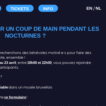
/
EN
NL
TICKETS
INFO
R UN COUP DE MAIN PENDANT LES
NOCTURNES ?
cherchons des bénévoles motivé·e·s pour faire des
ite, ensemble !
, entre
, vous pouvez rejoindre
u 23 avril
18h00 et 22h00
articipants.
 ?
dans un musée bruxellois
iable
ite
!
ce formulaire