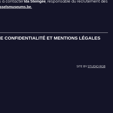
s à contacter
, responsable du recrutement des
Ida Stemgée
.
usselsmuseums.be
DE CONFIDENTIALITÉ ET MENTIONS LÉGALES
SITE BY
STUDIO RGB