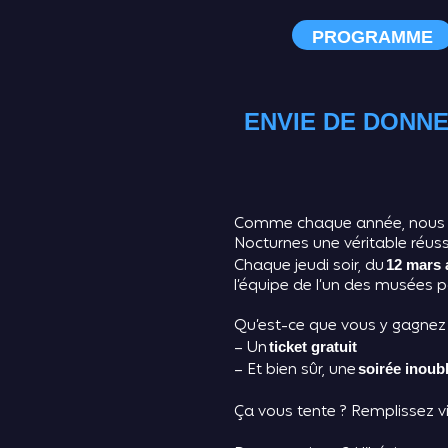
PROGRAMME
ENVIE DE DONNE
Comme chaque année, nous re
Nocturnes une véritable réuss
Chaque jeudi soir, du
12 mars a
l’équipe de l’un des musées p
Qu’est-ce que vous y gagnez
– Un
ticket gratuit
– Et bien sûr, une
soirée inoubl
Ça vous tente ? Remplissez v