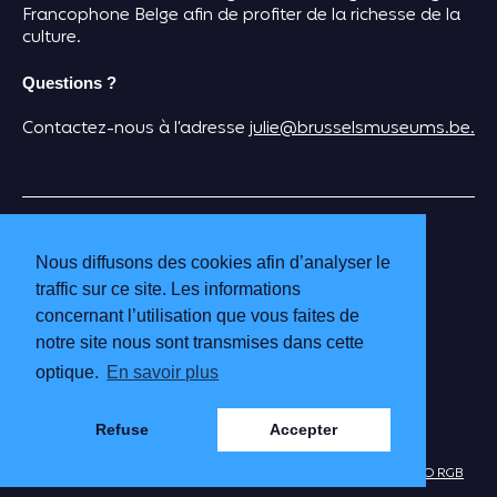
Francophone Belge afin de profiter de la richesse de la
culture.
Questions ?
Contactez-nous à l’adresse
julie@brusselsmuseums.be.
BRUSSELS MUSEUMS
INFO & TARIFS
Nous diffusons des cookies afin d’analyser le
BÉNÉVOLES
traffic sur ce site. Les informations
MUSÉES PARTICIPANTS
concernant l’utilisation que vous faites de
POLITIQUE DE CONFIDENTIALITÉ ET
notre site nous sont transmises dans cette
MENTIONS LÉGALES
optique.
En savoir plus
Refuse
Accepter
SITE BY
STUDIO RGB