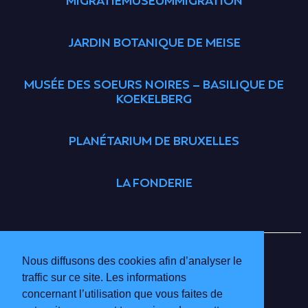
MIGRATIEMUSEUMMIGRATION
JARDIN BOTANIQUE DE MEISE
MUSÉE DES SOEURS NOIRES – BASILIQUE DE
KOEKELBERG
PLANÉTARIUM DE BRUXELLES
LA FONDERIE
BRUSSELS MUSEUMS
INFO & TARIFS
Nous diffusons des cookies afin d’analyser le
BÉNÉVOLES
traffic sur ce site. Les informations
MUSÉES PARTICIPANTS
concernant l’utilisation que vous faites de
POLITIQUE DE CONFIDENTIALITÉ ET