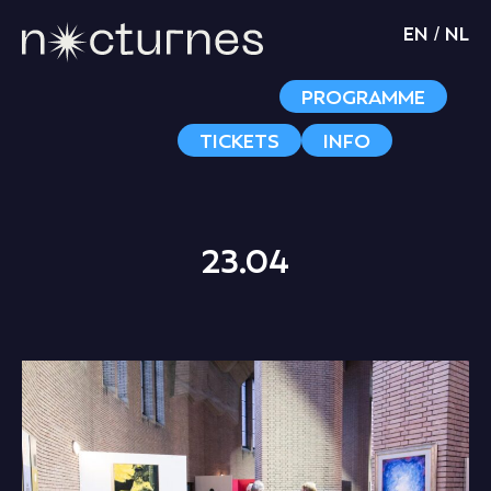
EN
NL
/
PROGRAMME
TICKETS
INFO
23.04