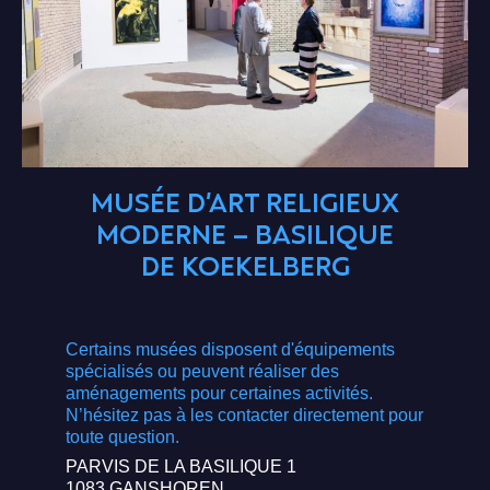
MUSÉE D’ART RELIGIEUX
MODERNE – BASILIQUE
DE KOEKELBERG
Certains musées disposent d'équipements
spécialisés ou peuvent réaliser des
aménagements pour certaines activités.
N’hésitez pas à les contacter directement pour
toute question.
PARVIS DE LA BASILIQUE 1
1083 GANSHOREN