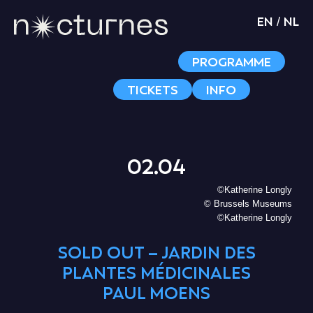
EN
NL
/
PROGRAMME
TICKETS
INFO
02.04
©Katherine Longly
© Brussels Museums
©Katherine Longly
SOLD OUT – JARDIN DES
PLANTES MÉDICINALES
PAUL MOENS