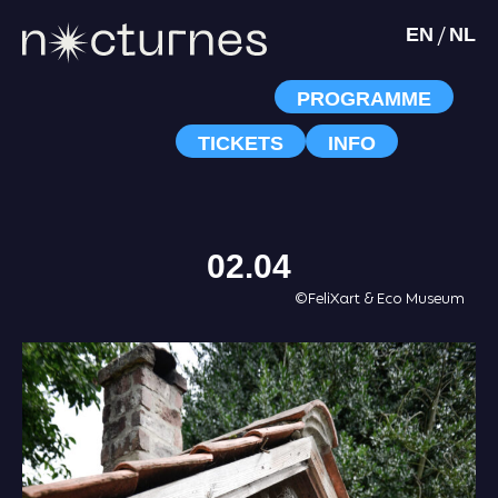
/
EN
NL
PROGRAMME
TICKETS
INFO
02.04
©FeliXart & Eco Museum