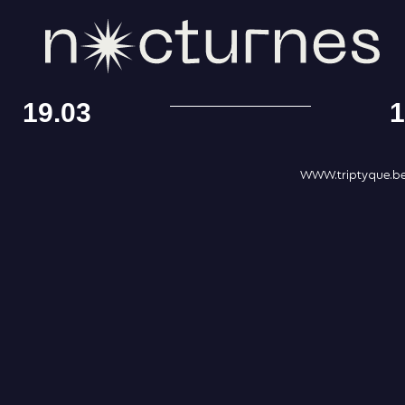
19.03
1
WWW.triptyque.be