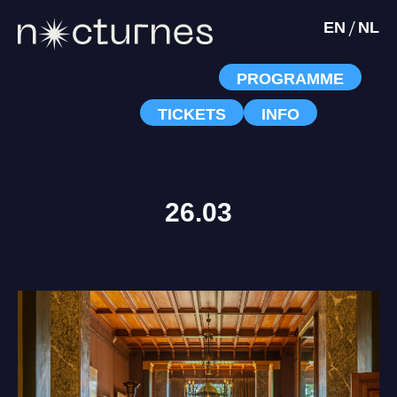
/
EN
NL
PROGRAMME
TICKETS
INFO
26.03