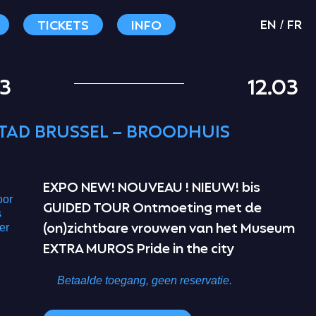
EN
FR
TICKETS
INFO
/
03
12.03
TAD BRUSSEL – BROODHUIS
EXPO
NEW! NOUVEAU ! NIEUW! bis
oor
GUIDED TOUR
Ontmoeting met de
s
(on)zichtbare vrouwen van het Museum
er
EXTRA MUROS
Pride in the city
Betaalde toegang, geen reservatie.