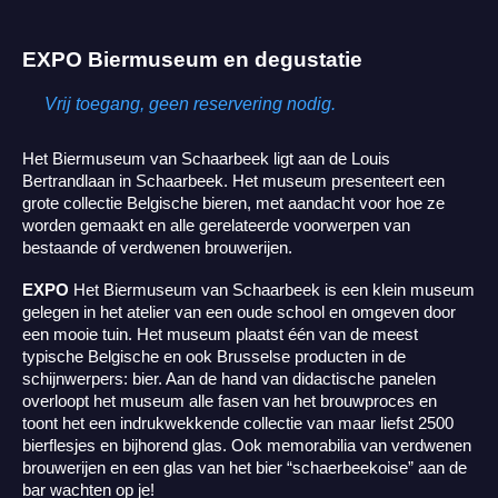
EXPO
Biermuseum en degustatie
Vrij toegang, geen reservering nodig.
Het B
iermuseum
van
Schaarbeek
ligt
aan
de Louis
Bertrandlaan
in
Schaarbeek
. Het museum
presenteert
een
grote
collectie
Belgische
bieren
, met
aandacht
voor
hoe ze
worden
gemaakt
en
alle
gerelateerde
voorwerpen
van
bestaande
of
verdwenen
brouwerijen
.
EXPO
Het
Biermuseum van
Schaarbeek
is
een
klein
museum
gelegen
in het atelier van
een
oude
school
en
omgeven
door
een
mooie
tuin
. Het
museum
plaatst
één
van de
meest
typische
Belgische
en
ook
Brusselse
producten
in de
schijnwerpers
:
bier
. Aan de hand van
didactische
panelen
overloopt
het
museum
alle
fasen
van het
brouwproces
en
toont
het
een
indrukwekkende
collectie
van maar
liefst
2500
bierflesjes
en
bijhorend
glas.
Ook
memorabilia
van
verdwenen
brouwerijen
en
een
glas
van het
bier
“schaerbeekoise”
aan
de
bar
wachten
op
je!