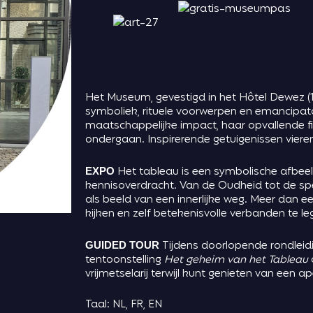
Het Museum, gevestigd in het Hôtel Dewez (18
symboliek, rituele voorwerpen en emancipat
maatschappelijke impact, haar opvallende fi
ondergaan. Inspirerende getuigenissen vieren
Het tableau is een symbolische afbeeld
EXPO
kennisoverdracht. Van de Oudheid tot de spe
als beeld van een innerlijke weg. Meer dan ee
kijken en zelf betekenisvolle verbanden te le
Tijdens doorlopende rondleidi
GUIDED TOUR
tentoonstelling
Het geheim van het Tableau
vrijmetselarij terwijl kunt genieten van een a
Taal: NL, FR, EN